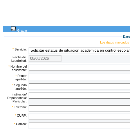
Grabar
Dato
Los datos marcados
*
Servicio:
Fecha de
la solicitud:
*
Nombre del
solicitante:
*
Primer
apellido:
*
Segundo
apellido:
Institución/
Dependencia/
Particular:
*
Teléfono:
*
CURP:
*
Correo: